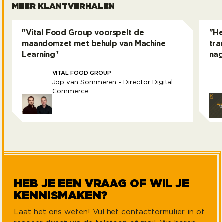
MEER KLANTVERHALEN
"Vital Food Group voorspelt de
"He
maandomzet met behulp van Machine
tra
Learning"
nag
VITAL FOOD GROUP
Jop van Sommeren - Director Digital
Commerce
Vital Food Group voorspelt de maandomzet met 
Het
HEB JE EEN VRAAG OF WIL JE
KENNISMAKEN?
Laat het ons weten! Vul het contactformulier in of