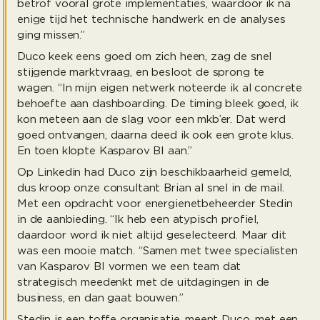
betrof vooral grote implementaties, waardoor ik na
enige tijd het technische handwerk en de analyses
ging missen.”
Duco keek eens goed om zich heen, zag de snel
stijgende marktvraag, en besloot de sprong te
wagen. “In mijn eigen netwerk noteerde ik al concrete
behoefte aan dashboarding. De timing bleek goed, ik
kon meteen aan de slag voor een mkb’er. Dat werd
goed ontvangen, daarna deed ik ook een grote klus.
En toen klopte Kasparov BI aan.”
Op Linkedin had Duco zijn beschikbaarheid gemeld,
dus kroop onze consultant Brian al snel in de mail.
Met een opdracht voor energienetbeheerder Stedin
in de aanbieding. “Ik heb een atypisch profiel,
daardoor word ik niet altijd geselecteerd. Maar dit
was een mooie match. “Samen met twee specialisten
van Kasparov BI vormen we een team dat
strategisch meedenkt met de uitdagingen in de
business, en dan gaat bouwen.”
Stedin is een toffe organisatie, meent Duco, met een