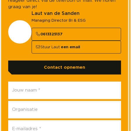
reageer direct via de telefoon of mail. We horen
graag van je!
Laut van de Sanden
Managing Director BI & ESG
0613325137
Stuur Laut
een email
Contact opnemen