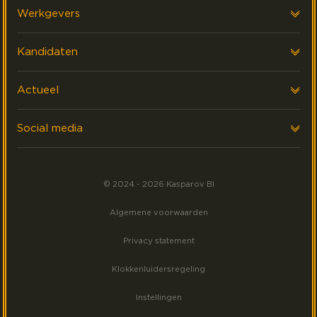
Over ons
Werkgevers
Onze klanten
AI & Data strategie
Kandidaten
FAQ & Contact
Performance Management
Werken Bij
Actueel
Data Platform Ontwikkeling
ZZP
Laatste nieuws
Social media
Interim
Events
Volg ons op LinkedIn
Akademy
Meest gezocht
© 2024 - 2026 Kasparov BI
Volg ons op Facebook
Algemene voorwaarden
Volg ons op Instagram
Privacy statement
Klokkenluidersregeling
Instellingen