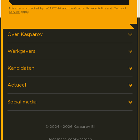
This site is protected by reCAPTCHA and the Google
Privacy Policy
and
Terms of
Service
apply.
Over Kasparov
Over ons
Werkgevers
Onze klanten
AI & Data strategie
Kandidaten
FAQ & Contact
Performance Management
Werken Bij
Actueel
Data Platform Ontwikkeling
ZZP
Laatste nieuws
Social media
Interim
Events
Volg ons op LinkedIn
Akademy
Meest gezocht
© 2024 - 2026 Kasparov BI
Volg ons op Facebook
Algemene voorwaarden