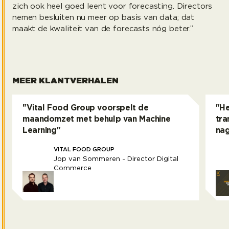
zich ook heel goed leent voor forecasting. Directors
nemen besluiten nu meer op basis van data; dat
maakt de kwaliteit van de forecasts nóg beter.”
MEER KLANTVERHALEN
"Vital Food Group voorspelt de
"He
maandomzet met behulp van Machine
tra
Learning"
nag
VITAL FOOD GROUP
Jop van Sommeren - Director Digital
Commerce
Vital Food Group voorspelt de maandomzet met 
Het