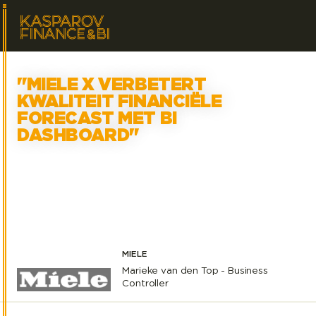
"MIELE X VERBETERT
KWALITEIT FINANCIËLE
FORECAST MET BI
DASHBOARD"
1
min. leestijd
MIELE
Marieke van den Top - Business
Controller