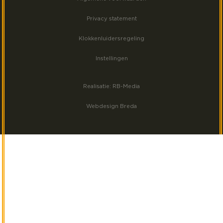
Volg ons op Instagram
Privacy statement
Klokkenluidersregeling
Instellingen
Realisatie: RB-Media
Webdesign Breda