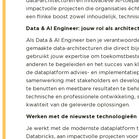
data-architecturen en innovatieve AI-toepa
impactvolle projecten die organisaties éch
een flinke boost zowel inhoudelijk, technisc
Data & AI Engineer: jouw rol als architec
Als Data & AI Engineer ben je verantwoorde
gemaakte data-architecturen die direct bij
gebruikt jouw expertise om toekomstbesten
anderen te begeleiden en het succes van kl
de dataplatform advies- en implementatiep
samenwerking met stakeholders en develop
te benutten en meetbare resultaten te behal
technische en professionele ontwikkeling, 
kwaliteit van de geleverde oplossingen.
Werken met de nieuwste technologieën
Je werkt met de modernste dataplatform te
Databricks, aan impactvolle projecten voor