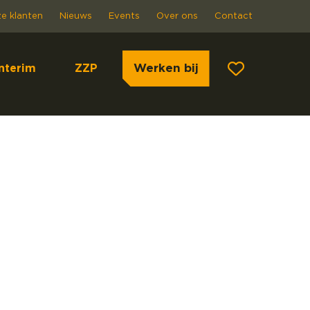
e klanten
Nieuws
Events
Over ons
Contact
Werken bij
Interim
ZZP