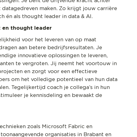
ssingen. Je bent de drijvende kracht achter
t datagedreven maken. Zo krijgt jouw carrière
h én als thought leader in data & AI.
t en thought leader
lijkheid voor het leveren van op maat
dragen aan betere bedrijfsresultaten. Je
dige innovatieve oplossingen te leveren,
anten te vergroten. Jij neemt het voortouw in
rojecten en zorgt voor een effectieve
ers om het volledige potentieel van hun data
en. Tegelijkertijd coach je collega’s in hun
stimuleer je kennisdeling en bewaakt de
chnieken zoals Microsoft Fabric en
 toonaangevende organisaties in Brabant en