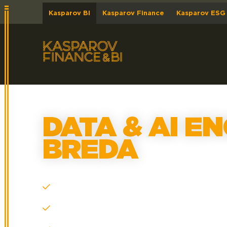
Kasparov BI
Kasparov Finance
Kasparov ESG
DATA & AI EN
BREDA
Bepaal de koers
Voorop in de nieuwste technologie