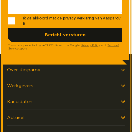
Ik ga akkoord met de
privacy verklaring
van Kasparov
BI.
This site is protected by reCAPTCHA and the Google
Privacy Policy
and
Terms of
Service
apply.
Over Kasparov
Over ons
Werkgevers
Onze klanten
AI & Data strategie
Kandidaten
FAQ & Contact
Performance Management
Werken Bij
Actueel
Data Platform Ontwikkeling
ZZP
Laatste nieuws