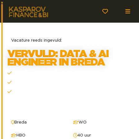
Vacature reeds ingevuld:
VERVULD: DATA & AI
ENGINEER IN BREDA
Bepaal de koers
Voorop in de nieuwste technologie
Innovatie als jouw missie
Breda
WO
HBO
40 uur