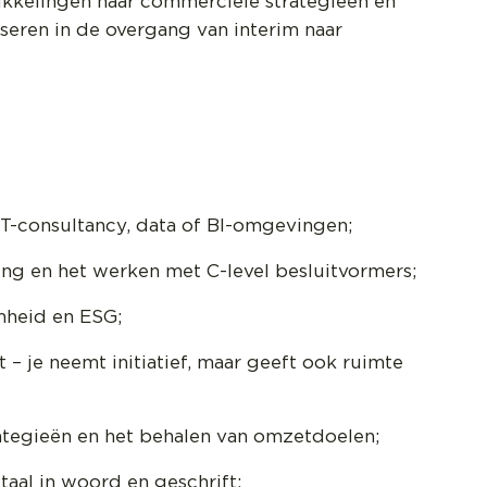
ikkelingen naar commerciële strategieën en
iseren in de overgang van interim naar
IT-consultancy, data of BI-omgevingen;
ing en het werken met C-level besluitvormers;
amheid en ESG;
 je neemt initiatief, maar geeft ook ruimte
rategieën en het behalen van omzetdoelen;
aal in woord en geschrift;