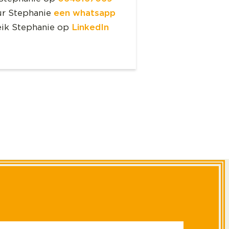
ur Stephanie
een whatsapp
eik Stephanie op
LinkedIn