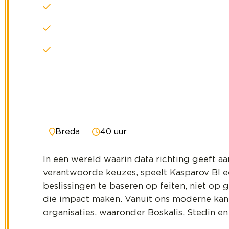
Stuur commerciële groei op het snijvla
Bouw sterke C-level partnerships als tr
Groei mee met een ambitieuze en mensg
Breda
40 uur
In een wereld waarin data richting geeft a
verantwoorde keuzes, speelt Kasparov BI ee
beslissingen te baseren op feiten, niet op 
die impact maken. Vanuit ons moderne kan
organisaties, waaronder Boskalis, Stedin e