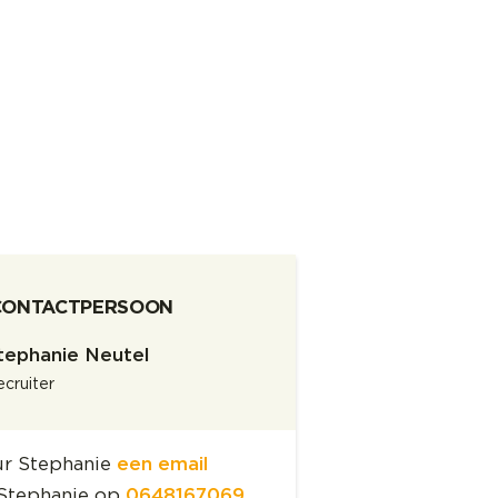
CONTACTPERSOON
tephanie Neutel
cruiter
ur Stephanie
een email
 Stephanie op
0648167069