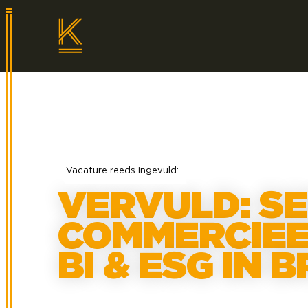
Vacature reeds ingevuld:
VERVULD: S
COMMERCIEE
BI & ESG IN 