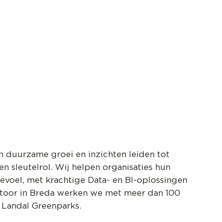
k van data, BI en duurzaamheid.
usted advisor.
erichte organisatie.
an duurzame groei en inzichten leiden tot
n sleutelrol. Wij helpen organisaties hun
gevoel, met krachtige Data- en BI-oplossingen
toor in Breda werken we met meer dan 100
n Landal Greenparks.