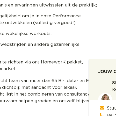
is en ervaringen uitwisselen uit de praktijk;
gelijkheid om je in onze Performance
e ontwikkelen (volledig vergoed!)
nze wekelijkse workouts;
C-wedstrijden en andere gezamenlijke
n te richten via ons HomeworK pakket,
headset.
JOUW 
cht team van meer dan 65 BI-, data- en ESG-
S
 dichtbij: met aandacht voor elkaar,
Re
ht ligt in het combineren van consultancy en
urzaam helpen groeien én onszelf blijven
Stu
Bel