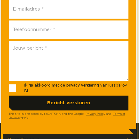
Ik ga akkoord met de
privacy verklaring
van Kasparov
BI.
This site is protected by reCAPTCHA and the Google
Privacy Policy
and
Terms of
Service
apply.