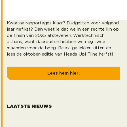
Kwartaalrapportages klaar? Budgetten voor volgend
jaar gefikst? Dan weet je dat we in een rechte lijn op
de finish van 2025 afstevenen. Werktechnisch
althans, want daarbuiten hebben we nog twee
maanden voor de boeg. Relax, ga lekker zitten en
lees de oktober-editie van Heads Up! Fijne herfst!
Lees hem hier!
LAATSTE NIEUWS
heads up juli 2026
Erik 