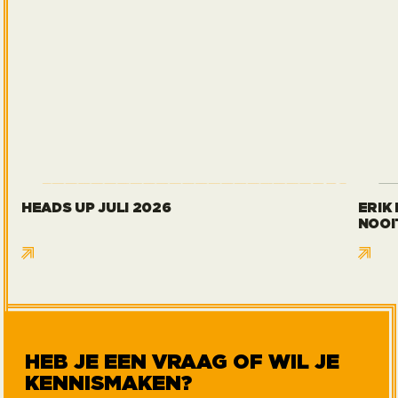
HEADS UP JULI 2026
ERIK
NOOI
HEB JE EEN VRAAG OF WIL JE
KENNISMAKEN?