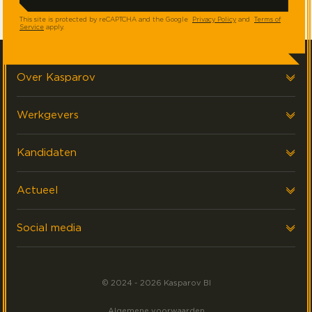
This site is protected by reCAPTCHA and the Google
Privacy Policy
and
Terms of
Service
apply.
Over Kasparov
Over ons
Werkgevers
Onze klanten
AI & Data strategie
Kandidaten
FAQ & Contact
Performance Management
Werken Bij
Actueel
Data Platform Ontwikkeling
ZZP
Laatste nieuws
Social media
Interim
Events
Volg ons op LinkedIn
Akademy
Meest gezocht
© 2024 - 2026 Kasparov BI
Volg ons op Facebook
Algemene voorwaarden