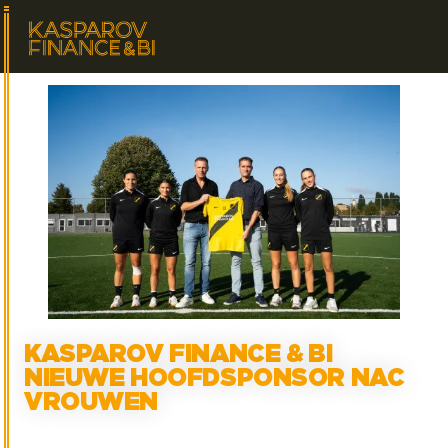
KASPAROV FINANCE & BI
NIEUWE HOOFDSPONSOR NAC
VROUWEN
1
min. leestijd