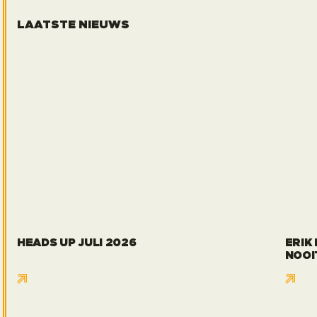
LAATSTE NIEUWS
heads up juli 2026
Erik 
HEADS UP JULI 2026
ERIK
NOOI