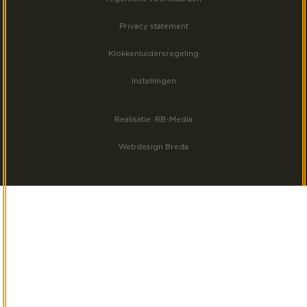
Volg ons op Instagram
Privacy statement
Klokkenluidersregeling
Instellingen
Realisatie: RB-Media
Webdesign Breda