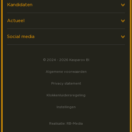
AI & Data strategie
Kandidaten
FAQ & Contact
Performance Management
Werken Bij
Actueel
Data Platform Ontwikkeling
ZZP
Laatste nieuws
Social media
Interim
Events
Volg ons op LinkedIn
Akademy
Meest gezocht
© 2024 - 2026 Kasparov BI
Volg ons op Facebook
Algemene voorwaarden
Volg ons op Instagram
Privacy statement
Klokkenluidersregeling
Instellingen
Realisatie: RB-Media