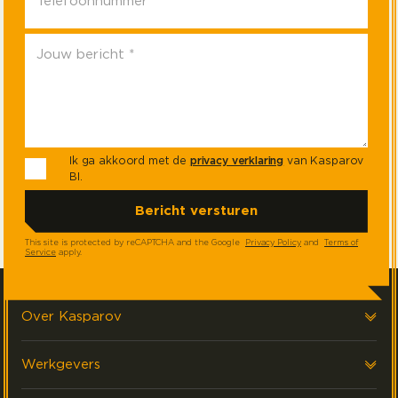
Ik ga akkoord met de
privacy verklaring
van Kasparov
BI.
This site is protected by reCAPTCHA and the Google
Privacy Policy
and
Terms of
Service
apply.
Over Kasparov
Over ons
Werkgevers
Onze klanten