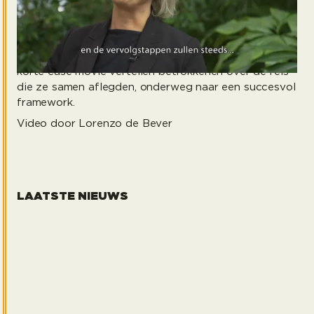
te voeren en data driven beslissingen te nemen”
Planon wilde betrouwbare, kwalitatieve data in een
duidelijke structuur, storytelling om het héle verhaal
te vertellen en een goede gebruikerservaring. In een
korte case movie vertellen betrokkenen over de reis
die ze samen aflegden, onderweg naar een succesvol
framework.
Video door Lorenzo de Bever
LAATSTE NIEUWS
heads up juli 2026
Erik 