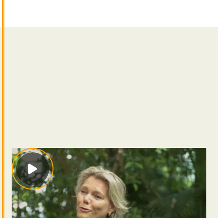
Bij softwarebedrijf Planon heeft een team van
Kasparov BI een corporate reporting framework
ontwikkeld. Kim Bergmans-Keijzer, Global Information
Management Director bij Planon: “Drie miljoen
mensen gebruiken onze software. Onze uitdaging:
één waarheid over data om een constructief gesprek