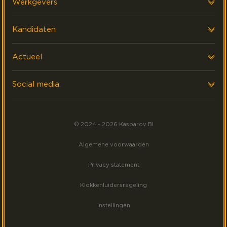
Werkgevers
Onze klanten
AI & Data strategie
Kandidaten
FAQ & Contact
Performance Management
Werken Bij
Actueel
Data Platform Ontwikkeling
ZZP
Laatste nieuws
Social media
Interim
Events
Volg ons op LinkedIn
Akademy
Meest gezocht
© 2024 - 2026 Kasparov BI
Volg ons op Facebook
Algemene voorwaarden
Volg ons op Instagram
Privacy statement
Klokkenluidersregeling
Instellingen