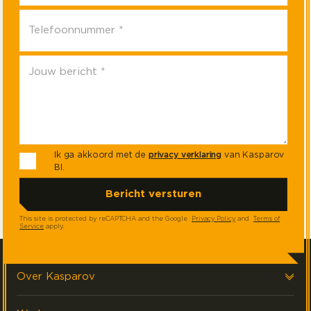
Ik ga akkoord met de
privacy verklaring
van Kasparov
BI.
This site is protected by reCAPTCHA and the Google
Privacy Policy
and
Terms of
Service
apply.
Over Kasparov
Over ons