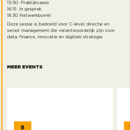
15.50
Praktijkcases
16.15 In gesprek
16.30
Netwerkborrel
Deze sessie is bedoeld voor C-level, directie en
senior management die verantwoordelijk zijn voor
data, finance, innovatie en digitale strategie.
MEER EVENTS
Freelancial 2026
Ma
8